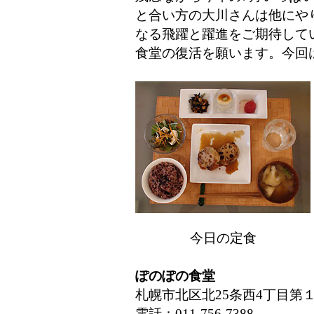
と合い方の大川さんは他にや
なる飛躍と躍進をご期待して
食堂の復活を願います。今回
今日の定食
ぽのぽの食堂
札幌市北区北25条西4丁目第
電話：011-756-7388