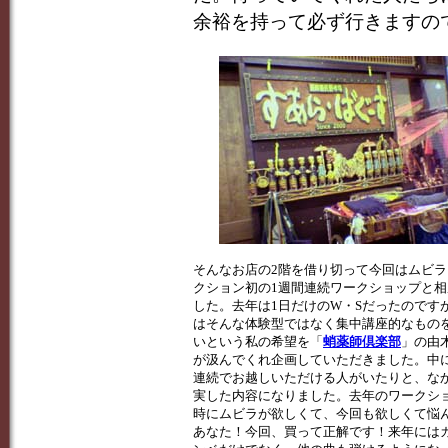
余裕を持って必ず行きますの
そんなお店の2階を借り切って今回はムビラ
クション初の1週間連続ワークショップと相
した。去年は1日だけのW・Sだったのです
はそんな体験型ではなく集中講座的なもの
いという私の希望を「
蛸薬師倶楽部
」の由
が汲んでくれ企画していただきました。中に
連続でお越しいただける人がいたりと、な
実した内容になりました。去年のワークシ
時にムビラが欲しくて、今回も欲しくて悩
あなた！今回、買って正解です！来年には